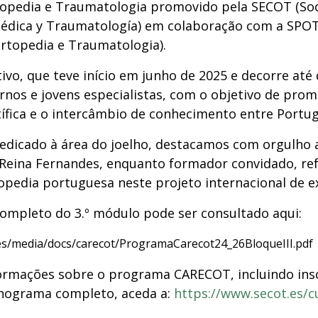
opedia e Traumatologia promovido pela SECOT (So
pédica y Traumatología) em colaboração com a SPOT
rtopedia e Traumatologia).
tivo, que teve início em junho de 2025 e decorre at
ernos e jovens especialistas, com o objetivo de prom
tífica e o intercâmbio de conhecimento entre Portug
edicado à área do joelho, destacamos com orgulho 
i Reina Fernandes, enquanto formador convidado, re
pedia portuguesa neste projeto internacional de ex
ompleto do 3.º módulo pode ser consultado aqui:
.es/media/docs/carecot/ProgramaCarecot24_26BloqueIII.pdf
formações sobre o programa CARECOT, incluindo insc
nograma completo, aceda a:
https://www.secot.es/c