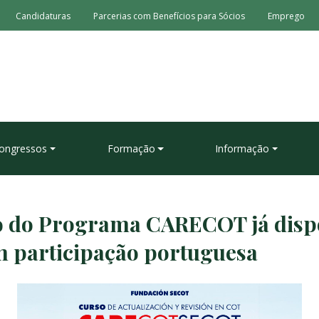
Candidaturas
Parcerias com Benefícios para Sócios
Emprego
ongressos
Formação
Informação
o do Programa CARECOT já disp
m participação portuguesa