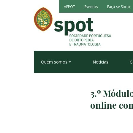
AEPOT
Eventos
Faça-se Sócio
Quem somos
Notícias
C
3.º Módul
online co