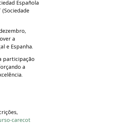
ciedad Española
 (Sociedade
é dezembro,
over a
al e Espanha.
a participação
forçando a
celência.
rições,
urso-carecot