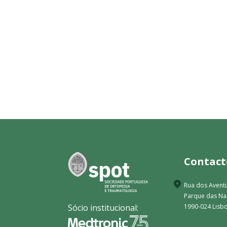
Contact
Rua dos Aventu
Parque das N
Sócio institucional:
1990-024 Lisbo