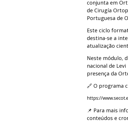
conjunta em Ort
de Cirugía Orto
Portuguesa de O
Este ciclo forma
destina-se a int
atualização cien
Neste módulo, d
nacional de Lev
presença da Orto
🔗 O programa c
https://www.secot
📌 Para mais in
conteúdos e cro