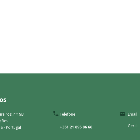
os
reiros, nº19B
Telefone
Email
ações
Geral:
+351 21 895 86 66
a - Portugal