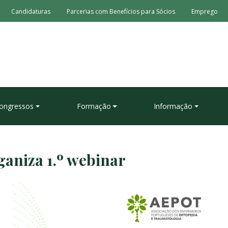
Candidaturas
Parcerias com Benefícios para Sócios
Emprego
ongressos
Formação
Informação
aniza 1.º webinar