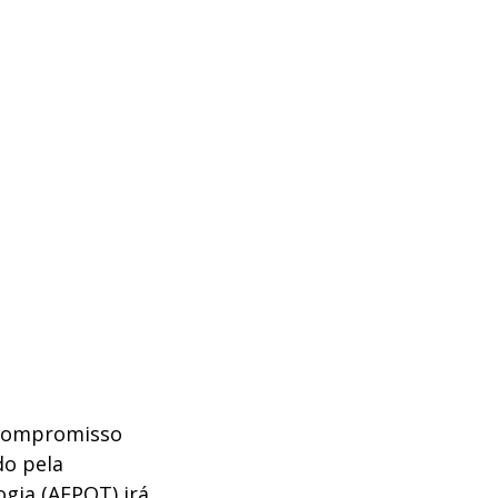
 compromisso
do pela
gia (AEPOT) irá