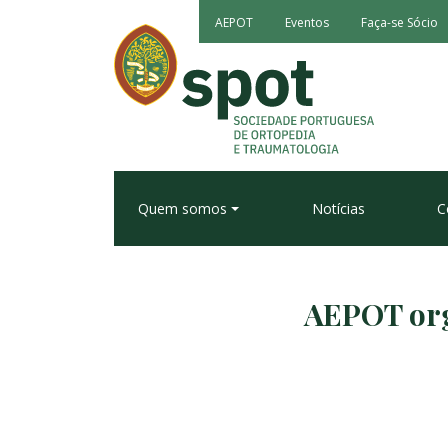
AEPOT
Eventos
Faça-se Sócio
Quem somos
Notícias
C
AEPOT org