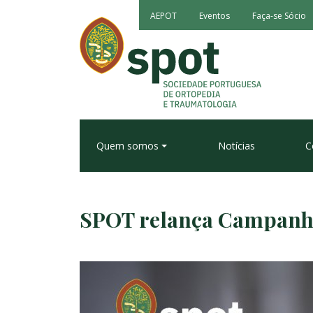
AEPOT
Eventos
Faça-se Sócio
Quem somos
Notícias
C
SPOT relança Campanha 