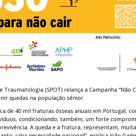
e Traumatologia (SPOT) relança a Campanha “Não Cai
enir quedas na população sénior.
rca de 40 mil fraturas ósseas anuais em Portugal, c
ivíduos, condicionando, também, um forte compromi
evivência. A queda e a fratura, representam, muitas
anto, uma necessidade nacional!”, explica João Gam