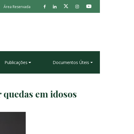
Área Reservada
Publicações
Documentos Úteis
r quedas em idosos