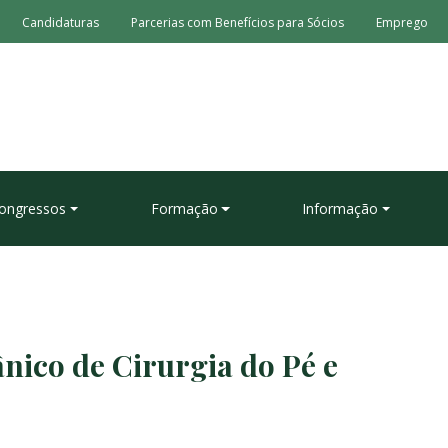
Candidaturas
Parcerias com Benefícios para Sócios
Emprego
ongressos
Formação
Informação
nico de Cirurgia do Pé e