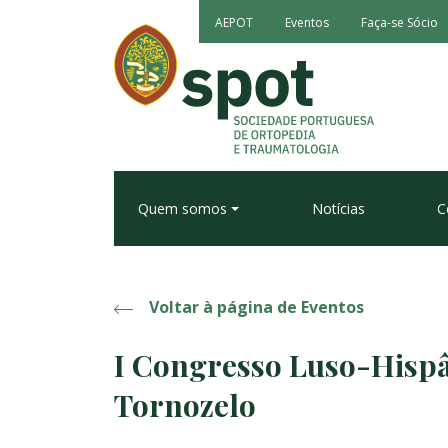
AEPOT
Eventos
Faça-se Sócio
Quem somos
Notícias
C
Voltar à página de Eventos
I Congresso Luso-Hispâ
Tornozelo