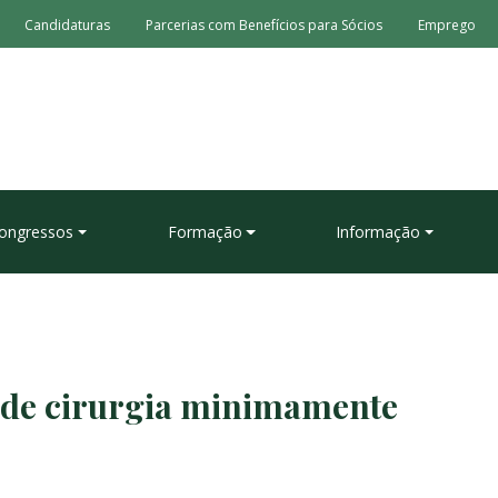
Candidaturas
Parcerias com Benefícios para Sócios
Emprego
ongressos
Formação
Informação
o de cirurgia minimamente