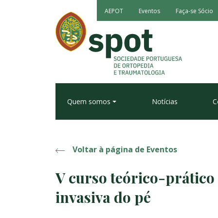
AEPOT
Eventos
Faça-se Sócio
Quem somos
Notícias
C
Voltar à página de Eventos
V curso teórico-prátic
invasiva do pé