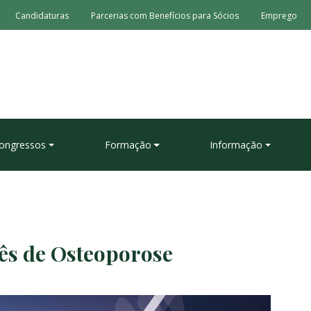
Candidaturas
Parcerias com Benefícios para Sócios
Emprego
ongressos
Formação
Informação
ês de Osteoporose