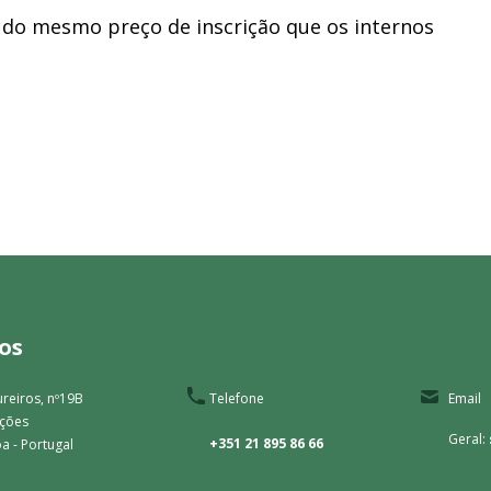
 do mesmo preço de inscrição que os internos
os
reiros, nº19B
Telefone
Email
ações
Geral:
+351 21 895 86 66
a - Portugal