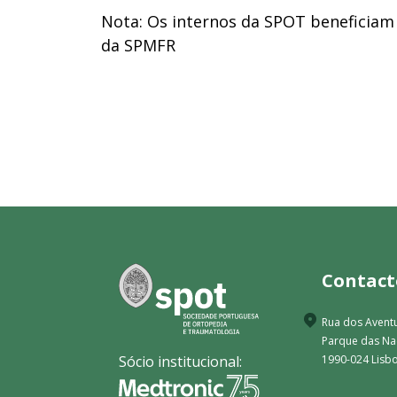
Nota: Os internos da SPOT beneficiam
da SPMFR
Contact
Rua dos Aventu
Parque das N
Sócio institucional:
1990-024 Lisbo