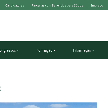
Candidaturas
Parcerias com Benefícios para Sócios
Emprego
ongressos
Formação
Informação
R