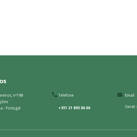
os
reiros, nº19B
Telefone
Email
ações
Geral:
+351 21 895 86 66
a - Portugal