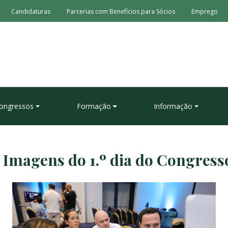
Candidaturas
Parcerias com Benefícios para Sócios
Emprego
ongressos
Formação
Informação
 Imagens do 1.º dia do Congress