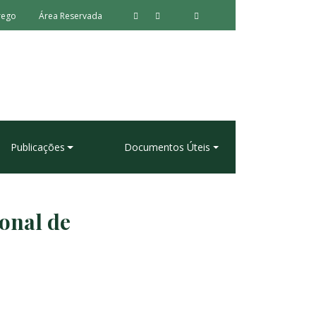
rego
Área Reservada
Publicações
Documentos Úteis
onal de