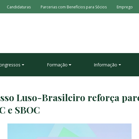
Candidaturas
Parcerias com Benefícios para Sócios
Emprego
ongressos
Formação
Informação
sso Luso-Brasileiro reforça par
OC e SBOC