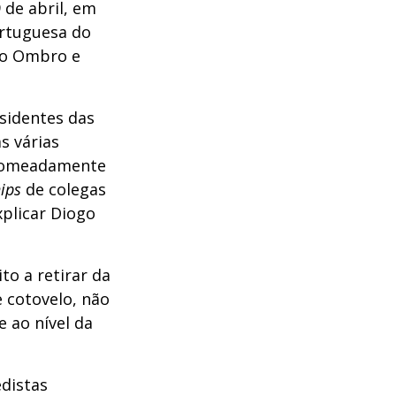
 de abril, em
ortuguesa do
do Ombro e
esidentes das
as várias
 nomeadamente
ips
de colegas
xplicar Diogo
o a retirar da
 cotovelo, não
 ao nível da
distas