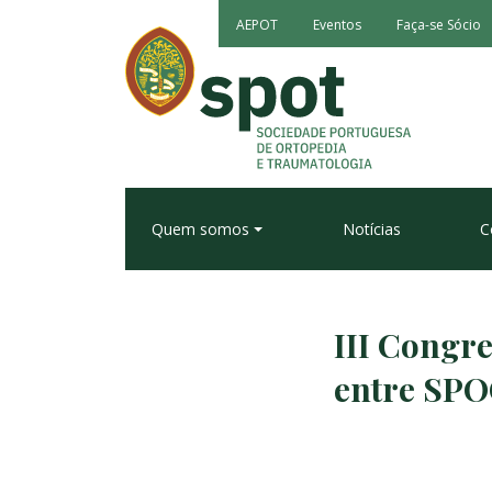
AEPOT
Eventos
Faça-se Sócio
Quem somos
Notícias
C
III Congre
entre SP