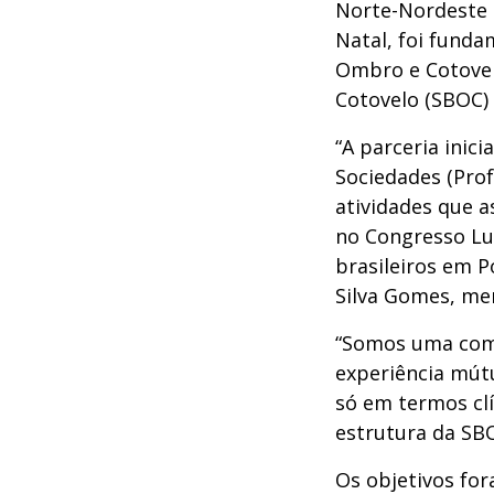
Norte-Nordeste d
Natal, foi funda
Ombro e Cotovel
Cotovelo (SBOC) 
“A parceria inic
Sociedades (Prof.
atividades que 
no Congresso Lu
brasileiros em P
Silva Gomes, me
“Somos uma comu
experiência mútu
só em termos cl
estrutura da SBO
Os objetivos fo