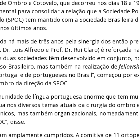
e Ombro e Cotovelo, que decorreu nos dias 18 e 19
mental para consolidar a relação que a Sociedade P
o (SPOC) tem mantido com a Sociedade Brasileira 
nos últimos anos.
iada há mais de três anos pela sinergia dos então pr
 Dr. Luis Alfredo e Prof. Dr. Rui Claro) é reforçada n
as duas sociedades têm desenvolvido em conjunto,
so-Brasileiro, mas também na realização de
fellowsh
ortugal e de portugueses no Brasil”, começou por e
mbro da direção da SPOC.
nidade de língua portuguesa enorme que tem muit
a nos diversos temas atuais da cirurgia do ombro e
ínicos, mas também organizacionais, nomeadamente
C”, disse.
ram amplamente cumpridos. A comitiva de 11 ortope