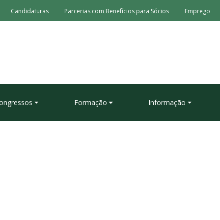
Candidaturas
Parcerias com Benefícios para Sócios
Emprego
ongressos
Formação
Informação