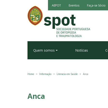
AEPOT
Eventos
Faça-se Sócio
Quem somos
Notícias
C
Home
Informação
Literacia em Saúde
Anca
Anca