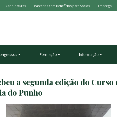
Candidaturas
Parcerias com Benefícios para Sócios
Emprego
ongressos
Formação
Informação
ebeu a segunda edição do Curso 
ia do Punho