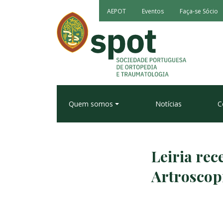
AEPOT
Eventos
Faça-se Sócio
Quem somos
Notícias
C
Leiria rec
Artroscop