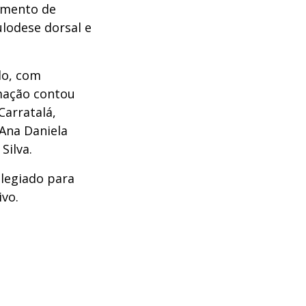
amento de
lodese dorsal e
do, com
rmação contou
Carratalá,
Ana Daniela
Silva.
legiado para
ivo.