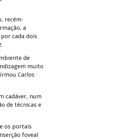
o, recém-
ormação, a
por cada dois
.
ambiente de
rendizagem muito
afirmou Carlos
 em cadáver, num
ão de técnicas e
 os portais
inserção foveal