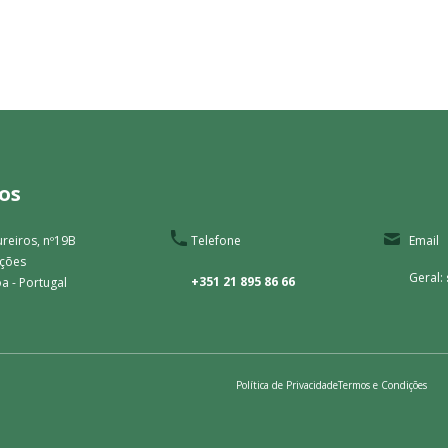
os
reiros, nº19B
Telefone
Email
ações
Geral:
+351 21 895 86 66
a - Portugal
Política de Privacidade
Termos e Condições