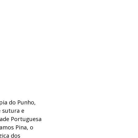
opia do Punho,
 sutura e
dade Portuguesa
Ramos Pina, o
gica dos