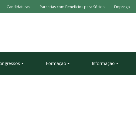
Candidaturas
Parcerias com Benefícios para Sócios
Emprego
ongressos
Formação
Informação