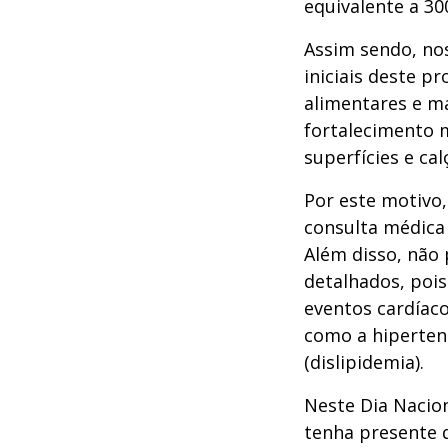
equivalente a 30
Assim sendo, no
iniciais deste p
alimentares e ma
fortalecimento m
superfícies e ca
Por este motivo,
consulta médica 
Além disso, não 
detalhados, poi
eventos cardíac
como a hipertens
(dislipidemia).
Neste Dia Nacion
tenha presente q