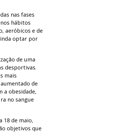
das nas fases
 nos hábitos
o, aeróbicos e de
ainda optar por
lização de uma
as desportivas.
es mais
o aumentado de
m a obesidade,
ura no sangue
a 18 de maio,
ão objetivos que