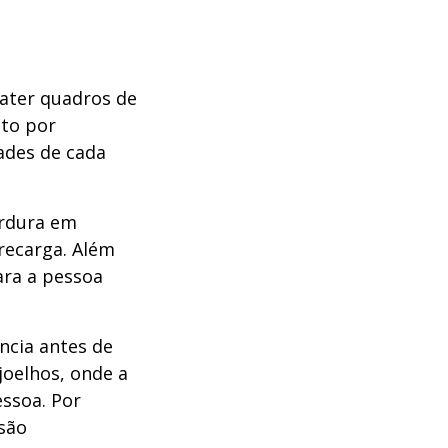
o
bater quadros de
to por
ades de cada
rdura em
recarga. Além
ara a pessoa
ncia antes de
joelhos, onde a
essoa. Por
são