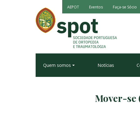
AEPOT
Eventos
Faça-se Sócio
Quem somos
Notícias
C
Mover-se 