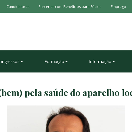
Candidaturas
Parcerias com Benefícios para Sócios
Emprego
ongressos
Formação
Informação
(bem) pela saúde do aparelho l