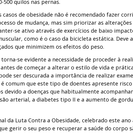
0-500 quilos nas pernas.
s casos de obesidade não é recomendado fazer corri
rocesso de mudança, mas sim priorizar as alterações
nter-se ativo através de exercícios de baixo impact
uscular, como é o caso da bicicleta estática. Deve 
lçados que minimizem os efeitos do peso.
 torna-se evidente a necessidade de proceder à rea
antes de começar a alterar o estilo de vida e prátic
pode ser descurada a importância de realizar exam
s é comum que este tipo de doentes apresente risc
os devido a doenças que habitualmente acompanha
ão arterial, a diabetes tipo II e a aumento de gord
al da Luta Contra a Obesidade, celebrado este ano 
ue gerir o seu peso e recuperar a saúde do corpo s