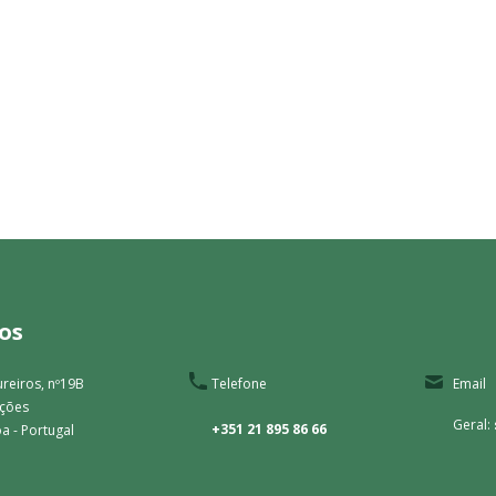
os
reiros, nº19B
Telefone
Email
ações
Geral:
+351 21 895 86 66
a - Portugal