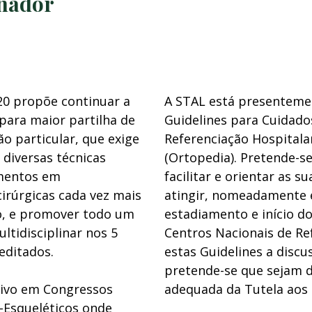
nador
20 propõe continuar a
A STAL está presentemen
para maior partilha de
Guidelines para Cuidado
ão particular, que exige
Referenciação Hospital
diversas técnicas
(Ortopedia). Pretende-se 
imentos em
facilitar e orientar as s
irúrgicas cada vez mais
atingir, nomeadamente 
o, e promover todo um
estadiamento e início 
tidisciplinar nos 5
Centros Nacionais de Ref
editados.
estas Guidelines a disc
pretende-se que sejam d
tivo em Congressos
adequada da Tutela aos 
-Esqueléticos onde