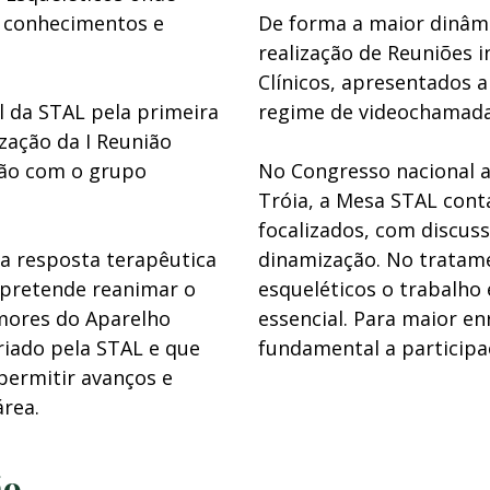
e conhecimentos e
De forma a maior dinâmi
realização de Reuniões 
Clínicos, apresentados
l da STAL pela primeira
regime de videochamada 
ização da I Reunião
ção com o grupo
No Congresso nacional 
Tróia, a Mesa STAL cont
focalizados, com discus
a resposta terapêutica
dinamização. No tratam
L pretende reanimar o
esqueléticos o trabalho 
mores do Aparelho
essencial. Para maior e
iado pela STAL e que
fundamental a participa
permitir avanços e
rea.
ão