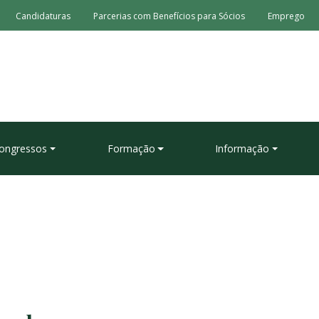
Candidaturas
Parcerias com Benefícios para Sócios
Emprego
ongressos
Formação
Informação