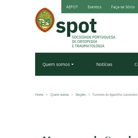
AEPOT
Eventos
Faça-se Sócio
Quem somos
Notícias
C
Home
Quem somos
Secções
Tumores do Aparelho Locomotor