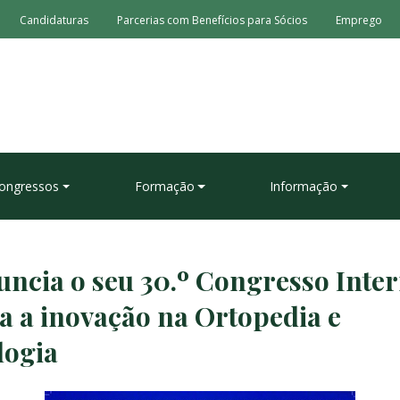
Candidaturas
Parcerias com Benefícios para Sócios
Emprego
ongressos
Formação
Informação
ncia o seu 30.º Congresso Inter
a a inovação na Ortopedia e
logia