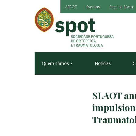
AEPOT
Eventos
Faça-se Sócio
Quem somos
Notícias
C
SLAOT anu
impulsion
Traumato