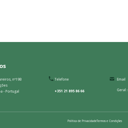
os
reiros, nº19B
Telefone
Email
ações
Geral:
+351 21 895 86 66
a - Portugal
Política de Privacidade
Termos e Condições