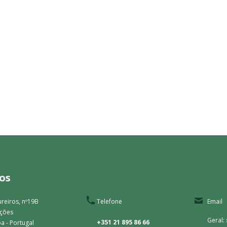
os
reiros, nº19B
Telefone
Email
ações
Geral:
+351 21 895 86 66
a - Portugal