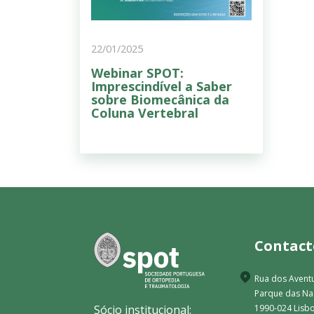
22/01/2025
Webinar SPOT:
Imprescindível a Saber
sobre Biomecânica da
Coluna Vertebral
Contact
Rua dos Aventu
Parque das N
Sócio institucional:
1990-024 Lisbo