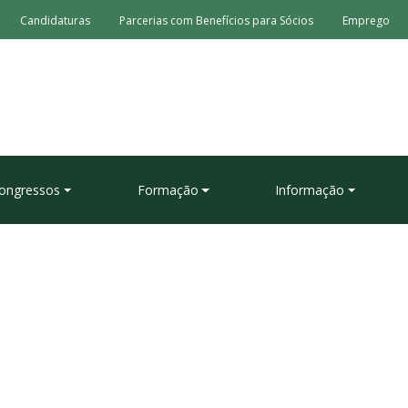
Candidaturas
Parcerias com Benefícios para Sócios
Emprego
ongressos
Formação
Informação