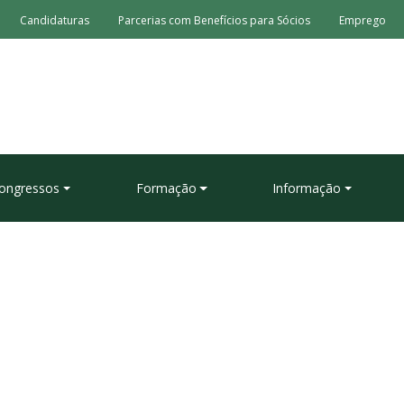
Candidaturas
Parcerias com Benefícios para Sócios
Emprego
ongressos
Formação
Informação