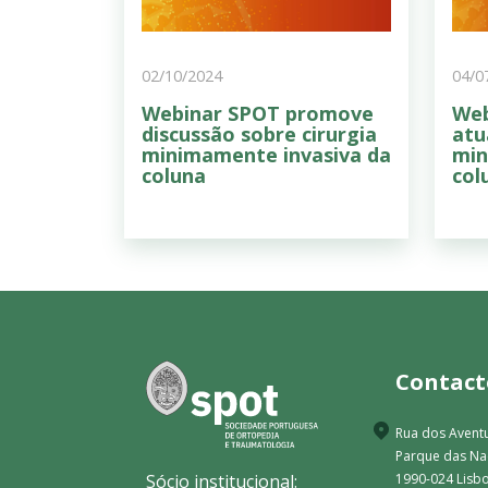
02/10/2024
04/0
Webinar SPOT promove
Web
discussão sobre cirurgia
atu
minimamente invasiva da
min
coluna
col
Contact
Rua dos Aventu
Parque das N
Sócio institucional:
1990-024 Lisbo