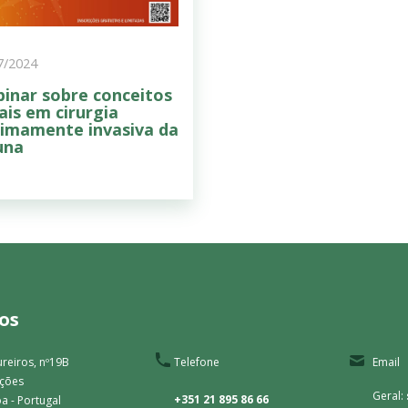
7/2024
inar sobre conceitos
ais em cirurgia
imamente invasiva da
una
os
reiros, nº19B
Telefone
Email
ações
Geral:
+351 21 895 86 66
a - Portugal