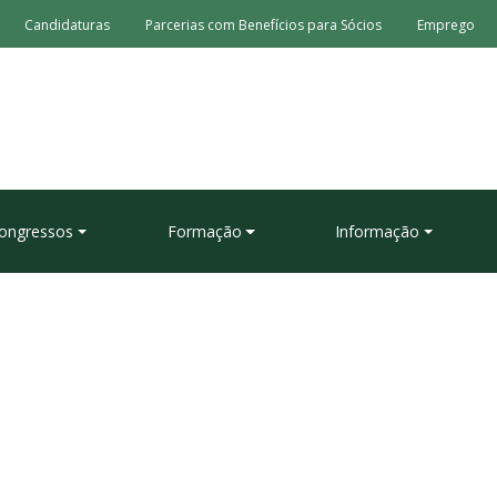
Candidaturas
Parcerias com Benefícios para Sócios
Emprego
ongressos
Formação
Informação