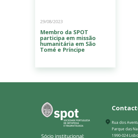
29/08/2023
Membro da SPOT
participa em missão
humanitária em São
Tomé e Príncipe
Contact
Rua dos Aventu
Parque das N
Sócio institucional:
1990-024 Lisbo