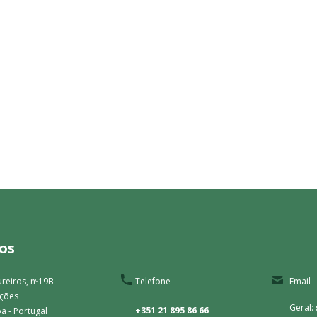
os
reiros, nº19B
Telefone
Email
ações
Geral:
+351 21 895 86 66
a - Portugal