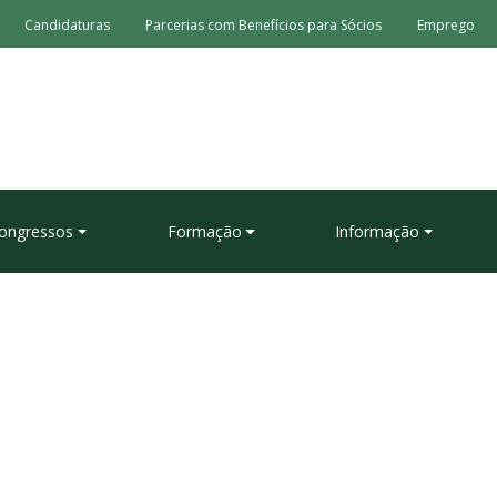
Candidaturas
Parcerias com Benefícios para Sócios
Emprego
ongressos
Formação
Informação