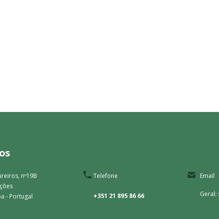
os
reiros, nº19B
Telefone
Email
ações
Geral:
+351 21 895 86 66
a - Portugal