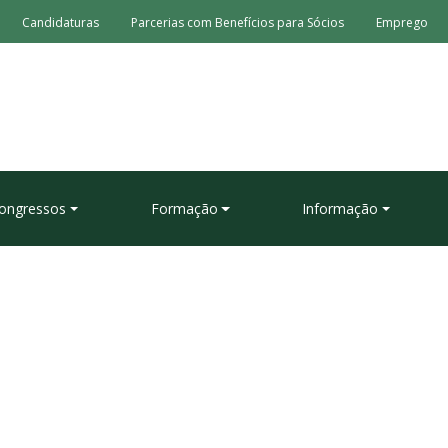
Candidaturas
Parcerias com Benefícios para Sócios
Emprego
ongressos
Formação
Informação