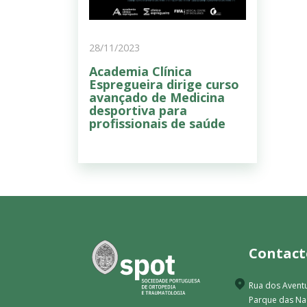
28/11/2023
Academia Clínica
Espregueira dirige curso
avançado de Medicina
desportiva para
profissionais de saúde
Contact
Rua dos Aventu
Parque das N