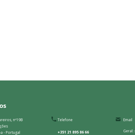
os
reiros, nº19B
Telefone
Email
ações
Geral:
+351 21 895 86 66
a - Portugal