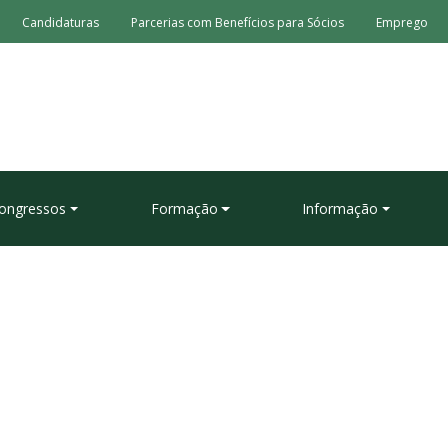
Candidaturas
Parcerias com Benefícios para Sócios
Emprego
ongressos
Formação
Informação