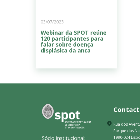
03/07/2023
Webinar da SPOT reúne
120 participantes para
falar sobre doença
displásica da anca
Contact
Rua dos Aventu
Parque das N
Sócio institucional:
1990-024 Lisbo