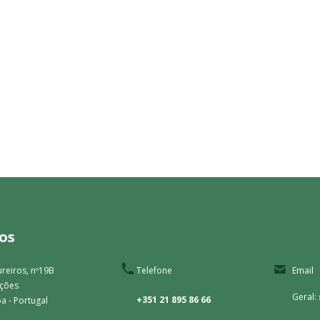
os
reiros, nº19B
Telefone
Email
ações
Geral:
+351 21 895 86 66
a - Portugal