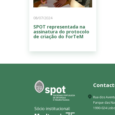
08/07/2024
SPOT representada na
assinatura do protocolo
de criação do ForTeM
Contact
Rua dos Aventu
Parque das N
Sócio institucional:
1990-024 Lisbo