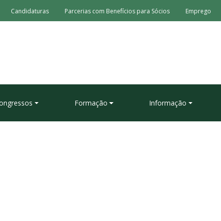
Candidaturas
Parcerias com Benefícios para Sócios
Emprego
ongressos
Formação
Informação