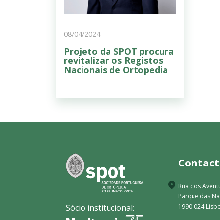
08/04/2024
Projeto da SPOT procura
revitalizar os Registos
Nacionais de Ortopedia
Contact
Rua dos Aventu
Parque das N
Sócio institucional:
1990-024 Lisbo