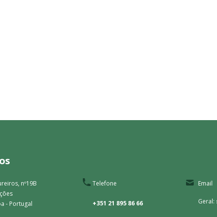
os
reiros, nº19B
Telefone
Email
ações
Geral:
+351 21 895 86 66
a - Portugal