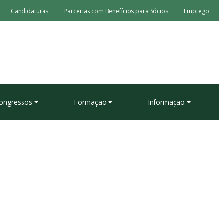
Candidaturas
Parcerias com Benefícios para Sócios
Emprego
ongressos
Formação
Informação