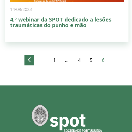
14/09/2023
4.º webinar da SPOT dedicado a lesões
traumáticas do punho e mão
1
…
4
5
6