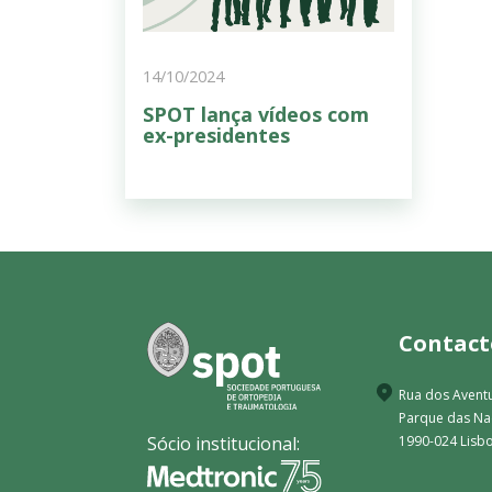
14/10/2024
SPOT lança vídeos com
ex-presidentes
Contact
Rua dos Aventu
Parque das N
Sócio institucional:
1990-024 Lisbo