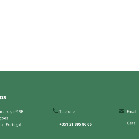
os
reiros, nº19B
Telefone
Email
ações
Geral:
+351 21 895 86 66
a - Portugal