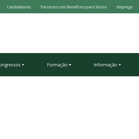
Candidaturas
Parcerias com Benefícios para Sócios
Emprego
ongressos
Formação
Informação