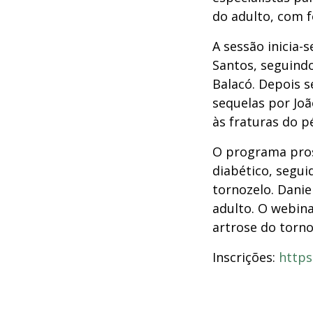
do adulto, com f
A sessão inicia-
Santos, seguindo
Balacó. Depois s
sequelas por Jo
às fraturas do p
O programa pros
diabético, segui
tornozelo. Danie
adulto. O webin
artrose do torno
Inscrições:
http