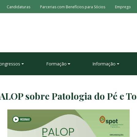
Candidaturas
Parcerias com Benefícios para Sócios
Emprego
ongressos
Formação
Informação
ALOP sobre Patologia do Pé e T