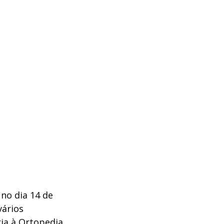
no dia 14 de
vários
ria à Ortopedia