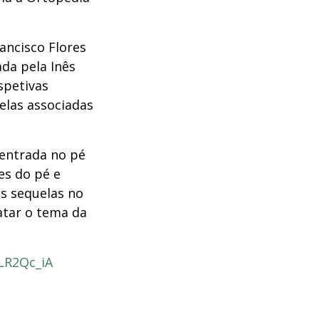
ancisco Flores
da pela Inês
spetivas
elas associadas
centrada no pé
es do pé e
as sequelas no
atar o tema da
LR2Qc_iA