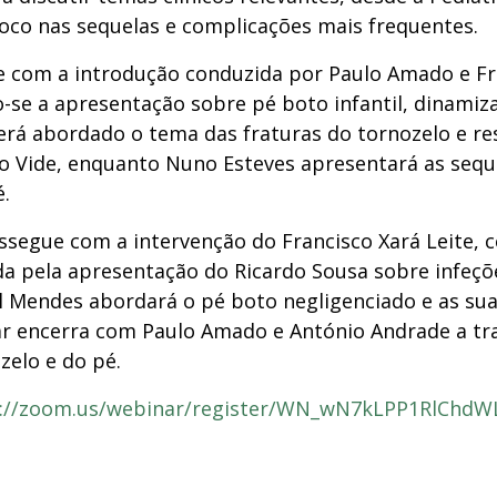
oco nas sequelas e complicações mais frequentes.
se com a introdução conduzida por Paulo Amado e Fr
-se a apresentação sobre pé boto infantil, dinamiza
erá abordado o tema das fraturas do tornozelo e re
ão Vide, enquanto Nuno Esteves apresentará as sequ
é.
segue com a intervenção do Francisco Xará Leite, 
da pela apresentação do Ricardo Sousa sobre infeçõ
l Mendes abordará o pé boto negligenciado e as su
ar encerra com Paulo Amado e António Andrade a tr
zelo e do pé.
s://zoom.us/webinar/register/WN_wN7kLPP1RlChdW