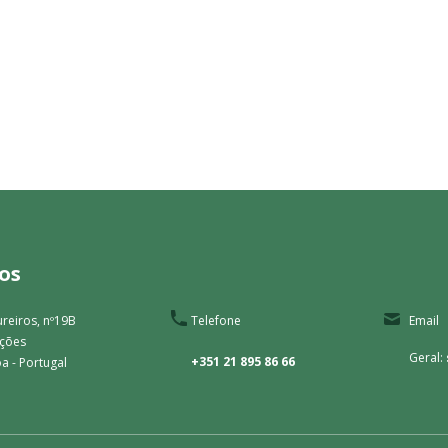
os
reiros, nº19B
Telefone
Email
ações
Geral:
+351 21 895 86 66
a - Portugal