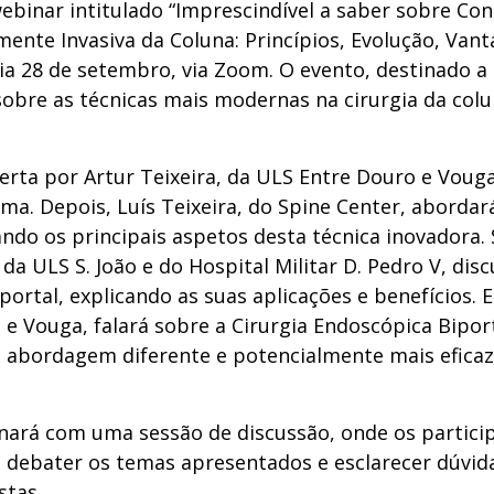
webinar intitulado “Imprescindível a saber sobre Co
ente Invasiva da Coluna: Princípios, Evolução, Van
ia 28 de setembro, via Zoom. O evento, destinado a
bre as técnicas mais modernas na cirurgia da coluna
erta por Artur Teixeira, da ULS Entre Douro e Vouga
ma. Depois, Luís Teixeira, do Spine Center, abordará
ndo os principais aspetos desta técnica inovadora
da ULS S. João e do Hospital Militar D. Pedro V, disc
ortal, explicando as suas aplicações e benefícios. 
e Vouga, falará sobre a Cirurgia Endoscópica Bipor
 abordagem diferente e potencialmente mais eficaz
nará com uma sessão de discussão, onde os particip
 debater os temas apresentados e esclarecer dúvid
stas.