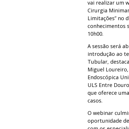
vai realizar um 
Cirurgia Minimam
Limitações” no d
conhecimentos so
10h00.
A sessão será ab
introdução ao te
Tubular, destaca
Miguel Loureiro, 
Endoscópica Unip
ULS Entre Douro 
que oferece uma
casos.
O webinar culmi
oportunidade de
com os especiali