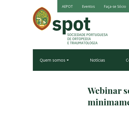
AEPOT
Eventos
Faça-se Sócio
Quem somos
Notícias
C
Webinar so
minimamen