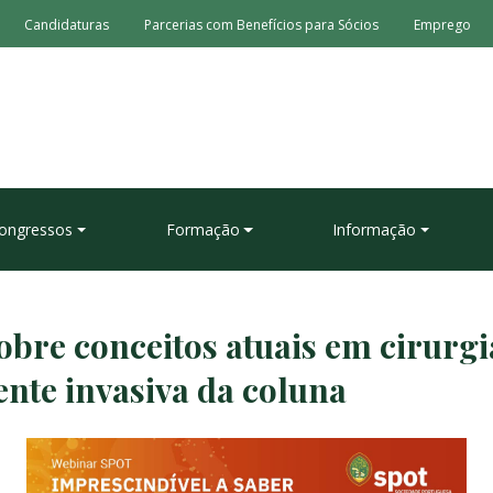
Candidaturas
Parcerias com Benefícios para Sócios
Emprego
ongressos
Formação
Informação
bre conceitos atuais em cirurgi
te invasiva da coluna